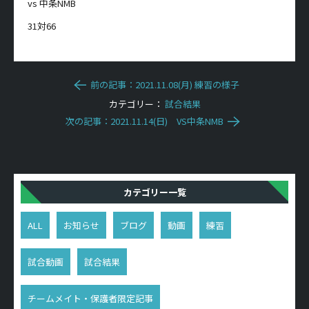
vs 中条NMB
31対66
前の記事：2021.11.08(月) 練習の様子
カテゴリー：
試合結果
次の記事：2021.11.14(日) VS中条NMB
カテゴリー一覧
ALL
お知らせ
ブログ
動画
練習
試合動画
試合結果
チームメイト・保護者限定記事