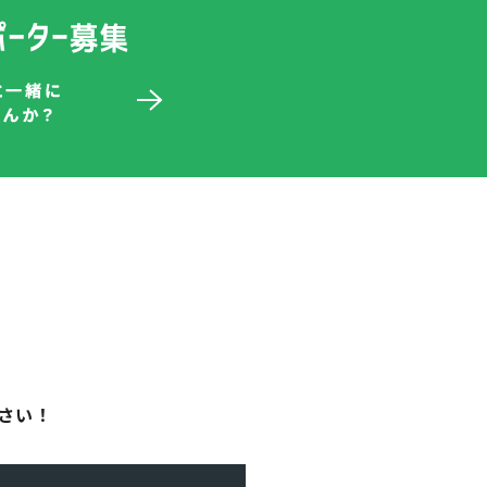
！
さい！