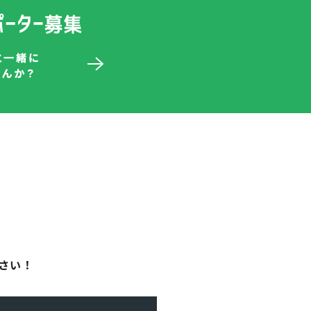
！
さい！